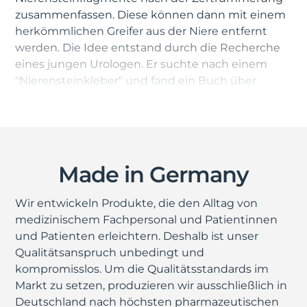
zusammenfassen. Diese können dann mit einem
herkömmlichen Greifer aus der Niere entfernt
werden. Die Idee entstand durch die Recherche
eines jungen Urologen. Er suchte nach einem
"Nierensteinkleber" und fand ein Buch über
biologische und bio-mimetische Klebstoffe. Der
Mitherausgeber, Dr. Ingo Grunwald, hatte zwar
keinen fertigen Kleber, aber eine
vielversprechende Idee.
Made in Germany
Drei Monate später entwickelte Grunwald einen
erfolgversprechenden Lösungsansatz. Mit seinem
Wir entwickeln Produkte, die den Alltag von
Kollegen Manfred Peschka und dem Urologen
medizinischem Fachpersonal und Patientinnen
stellte er einen erfolgreichen Forschungsantrag
und Patienten erleichtern. Deshalb ist unser
im BMBF-Förderprogramm GO-Bio
Qualitätsanspruch unbedingt und
("Gründungsoffensive Biotechnologie"). Das
kompromisslos. Um die Qualitätsstandards im
Projekt "mediNiK – Klebstoff zum Entfernen von
Markt zu setzen, produzieren wir ausschließlich in
Nierensteinfragmenten" wurde gestartet.
Deutschland nach höchsten pharmazeutischen