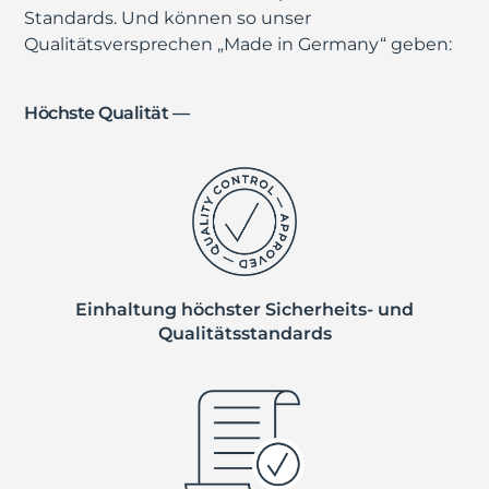
Grunwalds Team erforschte die Grundlagen bis
Standards. Und können so unser
zum Design-Freeze.
Qualitätsversprechen „Made in Germany“ geben:
Parallel erarbeitete Peschka einen tragfähigen
Business Plan. Dies ermöglichte die Suche nach
Höchste Qualität —
Investoren und die Gründung von Purenum. Das
Unternehmen erhielt vom BMBF zudem die
Förderung für ein weiteres Projekt: "mediGLUE –
Entwicklung innovativer biomimetischer
Klebstoffe für medizinische Anwendungen".
Dieses Projekt untersucht neben offenen Fragen
zu mediNiK auch die Grundlagen für einen
Einhaltung höchster Sicherheits- und
Klebstoff zur Fixierung von Knochensplittern,
Qualitätsstandards
besonders bei Gelenkknochen.
Im Mai 2021 wurde das Produkt mediNiK
zertifiziert. Es kann seitdem europaweit am
Patienten angewendet werden. Im Juni 2023
wurde die Purenum GmbH ein