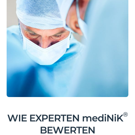
relevant sein. Studien zeigen, dass Restfragmente
kleiner als 4 mm ebenso klinisch relevant sind wie
größere Fragmente. Je kleiner die Restfragmente
sind, desto höher ist die Wahrscheinlichkeit, dass
sie spontan abgehen. Es gibt jedoch Hinweise
darauf, dass selbst Fragmente unter 1 mm, auch
Dust genannt, nicht immer spontan abgehen
und sich vergrößern können. Es gibt Hinweise,
dass ein höheres Risiko für ein Wiederauftreten
der Erkrankung bei Patienten mit
Restfragmenten unter 1 mm besteht im Vergleich
zu Patienten, die vollständig steinfrei sind. Mit
®
dem Hydrogel mediNiK
können kleinste
Nierensteinfragmente entfernt werden, um den
medizinischen Bedarf für eine 100%ige
Steinfreiheit zu decken.
®
WIE EXPERTEN mediNiK
BEWERTEN