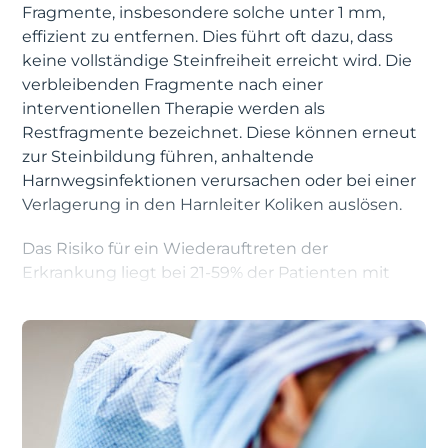
Fragmente, insbesondere solche unter 1 mm,
effizient zu entfernen. Dies führt oft dazu, dass
keine vollständige Steinfreiheit erreicht wird. Die
verbleibenden Fragmente nach einer
interventionellen Therapie werden als
Restfragmente bezeichnet. Diese können erneut
zur Steinbildung führen, anhaltende
Harnwegsinfektionen verursachen oder bei einer
Verlagerung in den Harnleiter Koliken auslösen.
Das Risiko für ein Wiederauftreten der
Erkrankung liegt bei 21-59% der Patienten mit
Restfragmenten innerhalb von fünf Jahren nach
der Intervention. Besonders Patienten mit
Struvitsteinen, auch als Infektsteine bekannt, da
diese häufig durch Harnwegsinfektionen
entstehen, haben ein erhöhtes Rezidivrisiko.
Restfragmente jeder Größe können klinisch