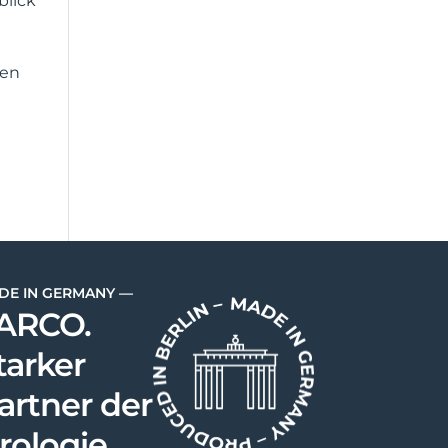
blick
nen
DE IN GERMANY —
ARCO.
tarker
artner der
rologie.