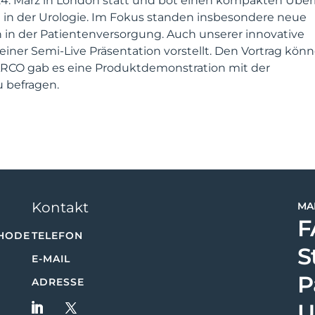
 24. März in London statt und bot einen kompakten Über
 in der Urologie. Im Fokus standen insbesondere neue
 in der Patientenversorgung. Auch unserer innovative
einer Semi-Live Präsentation vorstellt. Den Vortrag kön
RCO gab es eine Produktdemonstration mit der
u befragen.
Kontakt
MA
F
HODE
TELEFON
S
E-MAIL
P
ADRESSE
U