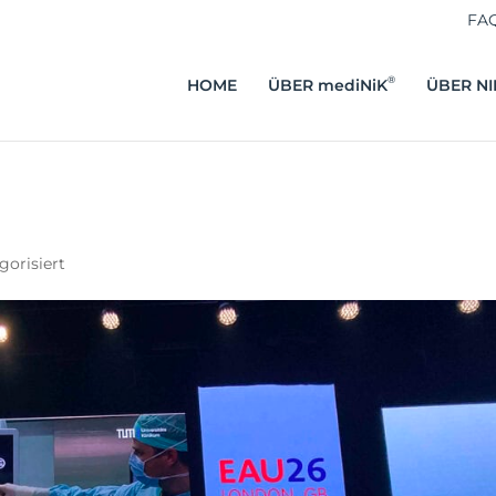
FA
®
HOME
ÜBER
mediNiK
ÜBER NI
gorisiert