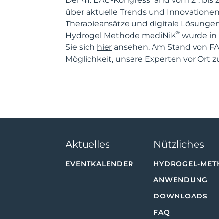
Der 41. EAU-Kongress fand vom 21. bis
über aktuelle Trends und Innovationen
Therapieansätze und digitale Lösungen
®
Hydrogel Methode mediNiK
wurde in 
Sie sich
hier
ansehen. Am Stand von FA
Möglichkeit, unsere Experten vor Ort z
Aktuelles
Nützliches
EVENTKALENDER
HYDROGEL-MET
ANWENDUNG
DOWNLOADS
FAQ